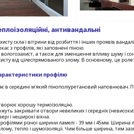
еплоізоляційні, антивандальні
сту скла і вітрини від розбиття і інших проявів вандалі
ас з профілів, які заповнені піною.
 вологозахист, а також для зменшення впливу шуму і со
ахисту від цілеспрямованого злому. В основному, це роле
арактеристики профілю
ає в середині м'який пінополіуретановий наповнювач. 
створює хорошу термоізоляцію.
ожуть закривати отвори невеликих і середніх (невисоки
ері і неширокі вікна.
рофілями різної ширини ламелі - 39 мм і 45мм. Ширина 
ому, тепло і шумоізоляції. Чим більше ширина, тим заз