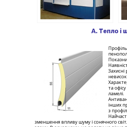
А. Тепло і
Профіль
пенопол
Показни
Наявніс
Захисні
невисокі
Характе
та офісу
ламелі.
Антиванд
інших п
з профіл
Найчаст
зменшення впливу шуму і сонячного світл