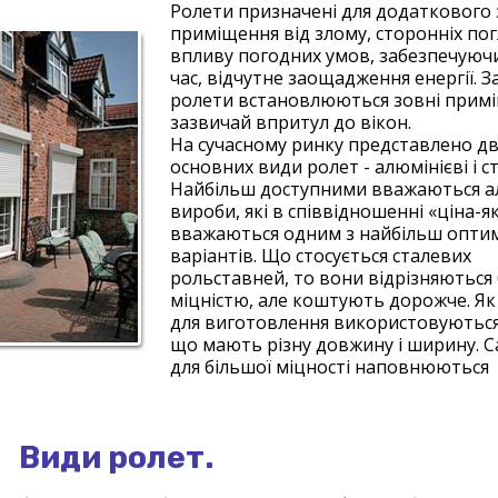
Ролети призначені для додаткового 
приміщення від злому, сторонніх пог
впливу погодних умов, забезпечуючи
час, відчутне заощадження енергії. З
ролети встановлюються зовні прим
зазвичай впритул до вікон.
На сучасному ринку представлено д
основних види ролет - алюмінієві і ст
Найбільш доступними вважаються а
вироби, які в співвідношенні «ціна-я
вважаються одним з найбільш опти
варіантів. Що стосується сталевих
рольставней, то вони відрізняються
міцністю, але коштують дорожче. Як
для виготовлення використовуються
що мають різну довжину і ширину. С
для більшої міцності наповнюються
Види ролет.