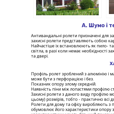
А. Шумо і т
Антивандальні ролети призначені для захи
захисні ролети представляють собою карк
Найчастіше їх встановлюють як пило- та
світла, в разі коли немає необхідності з
та двері.
Х
Профіль ролет зроблений з алюмінію і м
може бути з перфорацією і без.
Показник опору злому середній.
Наявність піни між лопастями профілю 
Захисні ролети з даного виду профілю м
цьому) розмірів, тобто - практично всі дв
Ролети для дому та офісу виробляють з п
обумовлює його характеристики опору зл