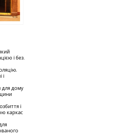
який
ією і без.
оляцію.
 і
 для дому
вщини
озбиття і
ою каркас
для
мованого