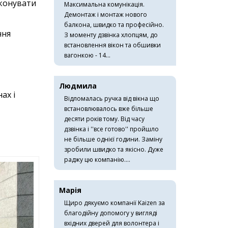
иконувати
Максимальна комунікація.
Демонтаж і монтаж нового
балкона, швидко та професійно.
ння
З моменту дзвінка хлопцям, до
встановлення вікон та обшивки
вагонкою - 14...
Людмила
ах і
Відломалась ручка від вікна що
встановлювалось вже більше
десяти років тому. Від часу
дзвінка і ''все готово'' пройшло
не більше однієї години. Заміну
зробили швидко та якісно. Дуже
раджу цю компанію....
Марія
Щиро дякуємо компанії Kaizen за
благодійну допомогу у вигляді
вхідних дверей для волонтера і