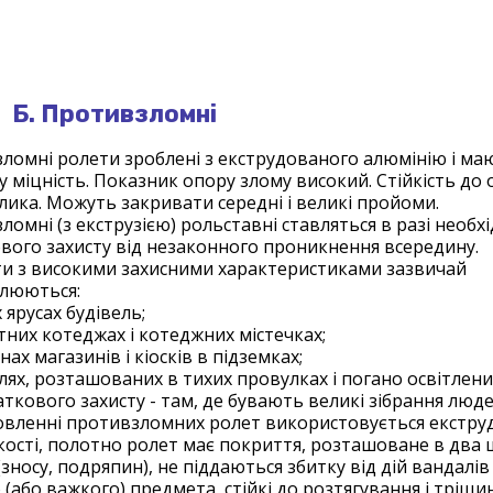
Б. Противзломні
ломні ролети зроблені з екструдованого алюмінію і ма
у міцність. Показник опору злому високий. Стійкість до
елика. Можуть закривати середні і великі пройоми.
омні (з екструзією) рольставні ставляться в разі необхі
вого захисту від незаконного проникнення всередину.
ти з високими захисними характеристиками зазвичай
люються:
 ярусах будівель;
тних котеджах і котеджних містечках;
нах магазинів і кіосків в підземках;
лях, розташованих в тихих провулках і погано освітлених
ткового захисту - там, де бувають великі зібрання люде
овленні противзломних ролет використовується екстр
ості, полотно ролет має покриття, розташоване в два 
носу, подряпин), не піддаються збитку від дій вандалів 
(або важкого) предмета, стійкі до розтягування і тріщин