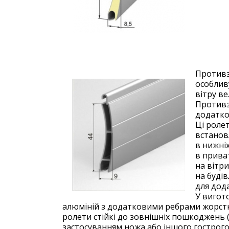
Противз
особлив
вітру в
Противзл
додатко
Ці роле
встанов
в нижніх
в прива
на вітри
на будів
для дода
У вигот
алюміній з додатковими ребрами жорстк
ролети стійкі до зовнішніх пошкоджень (з
застосуванням ножа або іншого гострого 