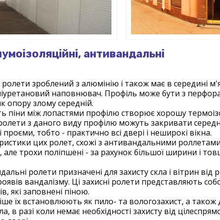
 шумоізоляційні, антивандальні
 ролети зроблений з алюмінію і також має в середині м'
іуретановий наповнювач. Профіль може бути з перфорац
к опору злому середній.
ть піни між лопастями профілю створює хорошу термоіз
 ролети з даного виду профілю можуть закривати середні
 проєми, тобто - практично всі двері і неширокі вікна.
ристики цих ролет, схожі з антивандальними роллетами
 , але трохи поліпшені - за рахунок більшої ширини і то
альні ролети призначені для захисту скла і вітрин від р
роявів вандалізму. Ці захисні ролети представляють соб
ів, які заповнені піною.
іше їх встановлюють як пило- та вологозахист, а також 
а, в разі коли немає необхідності захисту від цілеспря