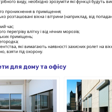
ібного виду, необхідно зрозуміти які функції будуть в
ого проникнення в приміщення;
ько розташовані вікна і вітрини (наприклад, від попада
ний час;
го перегріву влітку і від нічних морозів;
дських приміщень;
егородка;
нтства, які вимагають наявності захисних ролет на вікн
но, взяти під охорону.
ти для дому та офісу