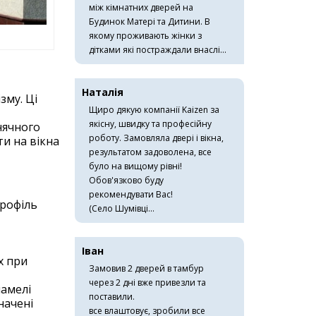
між кімнатних дверей на
Будинок Матері та Дитини. В
якому проживають жінки з
дітками які постраждали внаслі...
Наталія
зму. Ці
Щиро дякую компанії Kaizen за
якісну, швидку та професійну
нячного
роботу. Замовляла двері і вікна,
ти на вікна
результатом задоволена, все
було на вищому рівні!
Обов'язково буду
рекомендувати Вас!
Профіль
(Село Шумівці...
Іван
х при
Замовив 2 дверей в тамбур
через 2 дні вже привезли та
ламелі
поставили.
начені
все влаштовує, зробили все