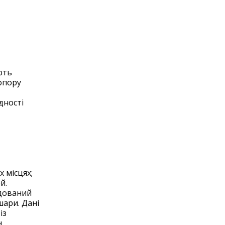
ють
 опору
дності
 місцях;
й.
удований
шари. Дані
із
.