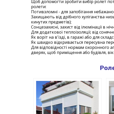
Щоб допомогти зробити вибір ролет потр
ролети:
Потивзломні - для запобігання небажан
Захищають від дрібного хуліганства низ
кинутих предметів);
Сонцезахисні, захист від ілюмінації в ніч
Для додаткової теплоізоляції; від сонячно
Як воріт на в'їзді, в гаражі або для скла
Як швидко відкривається пересувна пер
Для відповідності нормам охоронного аге
дверях, щоб приміщення або будівля, вік
Роле