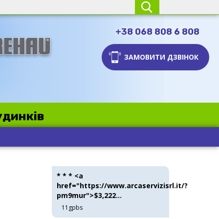
+38 068 808 6 808
ЗАМОВИТИ ДЗВІНОК
удинків
* * * <a
href="https://www.arcaservizisrl.it/?
pm9mur">$3,222...
11gpbs