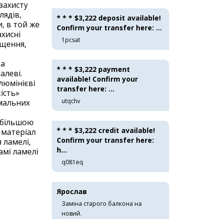
захисту
лядів,
* * * $3,222 deposit available!
, в той же
Confirm your transfer here: ...
ахисні
1pcsat
іщення,
ва
* * * $3,222 payment
алеві.
available! Confirm your
люмінієві
transfer here: ...
кість»
utqchv
мальних
 більшою
* * * $3,222 credit available!
 матеріал
Confirm your transfer here:
 ламелі,
h...
амі ламелі
q081eq
Ярослав
Заміна старого балкона на
новий.