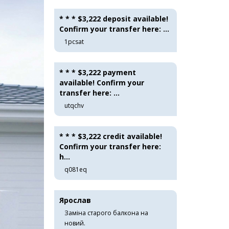
* * * $3,222 deposit available!
Confirm your transfer here: ...
1pcsat
* * * $3,222 payment
available! Confirm your
transfer here: ...
utqchv
* * * $3,222 credit available!
Confirm your transfer here:
h...
q081eq
Ярослав
Заміна старого балкона на
новий.