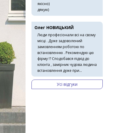
якісно)
дякую)
Олег НОВИЦЬКИЙ
Люди професіонали всі на свому
місці . Дуже задоволений
замовленням роботою по
встановленню . Рекомендую цю
фірму !? Сподобався підхід до
клієнта , замірник чудова людина
встановлення дуже при...
Усі відгуки