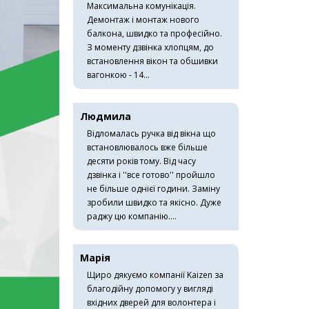
Максимальна комунікація.
Демонтаж і монтаж нового
балкона, швидко та професійно.
З моменту дзвінка хлопцям, до
встановлення вікон та обшивки
вагонкою - 14...
Людмила
Відломалась ручка від вікна що
встановлювалось вже більше
десяти років тому. Від часу
дзвінка і ''все готово'' пройшло
не більше однієї години. Заміну
зробили швидко та якісно. Дуже
раджу цю компанію....
Марія
Щиро дякуємо компанії Kaizen за
благодійну допомогу у вигляді
вхідних дверей для волонтера і