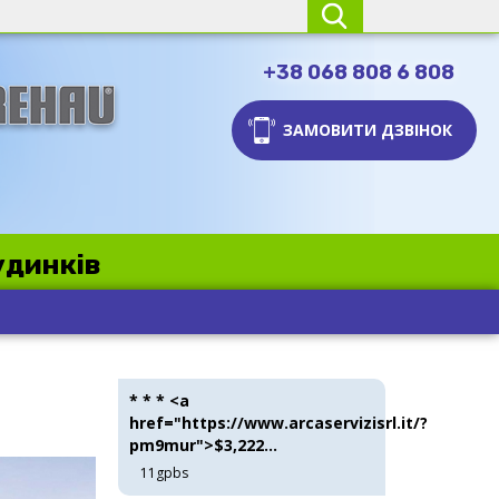
+38 068 808 6 808
ЗАМОВИТИ ДЗВІНОК
удинків
* * * <a
href="https://www.arcaservizisrl.it/?
pm9mur">$3,222...
11gpbs