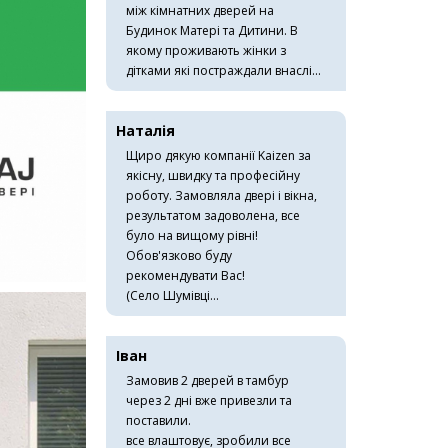
між кімнатних дверей на
Будинок Матері та Дитини. В
якому проживають жінки з
дітками які постраждали внаслі...
Наталія
Щиро дякую компанії Kaizen за
якісну, швидку та професійну
роботу. Замовляла двері і вікна,
результатом задоволена, все
було на вищому рівні!
Обов'язково буду
рекомендувати Вас!
(Село Шумівці...
Іван
Замовив 2 дверей в тамбур
через 2 дні вже привезли та
поставили.
все влаштовує, зробили все