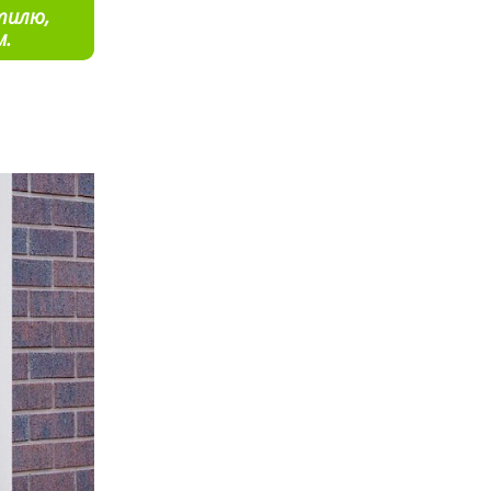
тилю,
м.