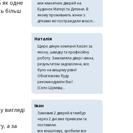
 як одне
між кімнатних дверей на
Будинок Матері та Дитини. В
ть більш
якому проживають жінки з
дітками які постраждали внаслі...
Наталія
Щиро дякую компанії Kaizen за
якісну, швидку та професійну
роботу. Замовляла двері і вікна,
результатом задоволена, все
було на вищому рівні!
Обов'язково буду
рекомендувати Вас!
(Село Шумівці...
Іван
у вигляді
Замовив 2 дверей в тамбур
через 2 дні вже привезли та
, а за
поставили.
все влаштовує, зробили все