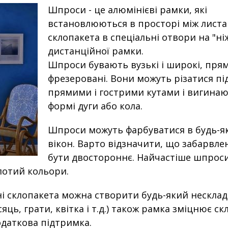
Шпроси - це алюмінієві рамки, які
встановлюються в просторі між листа
склопакета в спеціальні отвори на "ні
дистанційної рамки.
Шпроси бувають вузькі і широкі, прямі
фрезеровані. Вони можуть різатися пі
прямими і гострими кутами і вигинаю
формі дуги або кола.
Шпроси можуть фарбуватися в будь-я
вікон. Варто відзначити, що забарвл
бути двостороннє. Найчастіше шпрос
лотий кольори.
ні склопакета можна створити будь-який нескла
ць, грати, квітка і т.д.) також рамка зміцнює ск
даткова підтримка.