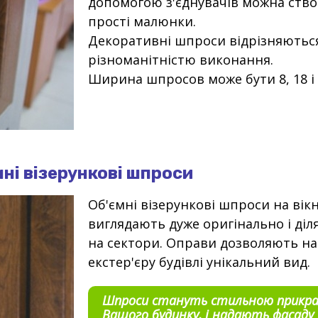
допомогою з'єднувачів можна ств
прості малюнки.
Декоративні шпроси відрізняютьс
різноманітністю виконання.
Ширина шпросов може бути 8, 18 і 
мні візерункові шпроси
Об'ємні візерункові шпроси на вік
виглядають дуже оригінально і діл
на сектори. Оправи дозволяють н
екстер'єру будівлі унікальний вид.
Шпроси стануть стильною прикр
Вашого будинку, і надають фасаду