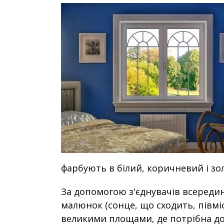
фарбують в білий, коричневий і зо
За допомогою з'єднувачів всереди
малюнок (сонце, що сходить, півміся
великими площами, де потрібна до