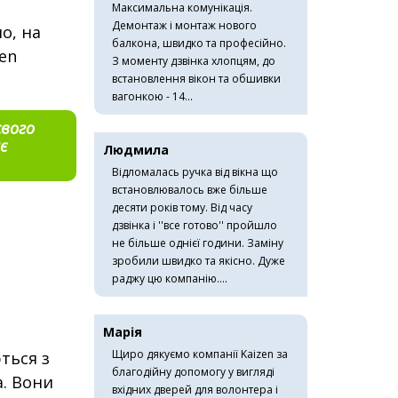
Максимальна комунікація.
Демонтаж і монтаж нового
о, на
балкона, швидко та професійно.
en
З моменту дзвінка хлопцям, до
встановлення вікон та обшивки
вагонкою - 14...
свого
є
Людмила
Відломалась ручка від вікна що
встановлювалось вже більше
десяти років тому. Від часу
дзвінка і ''все готово'' пройшло
не більше однієї години. Заміну
зробили швидко та якісно. Дуже
раджу цю компанію....
Марія
Щиро дякуємо компанії Kaizen за
ться з
благодійну допомогу у вигляді
а. Вони
вхідних дверей для волонтера і