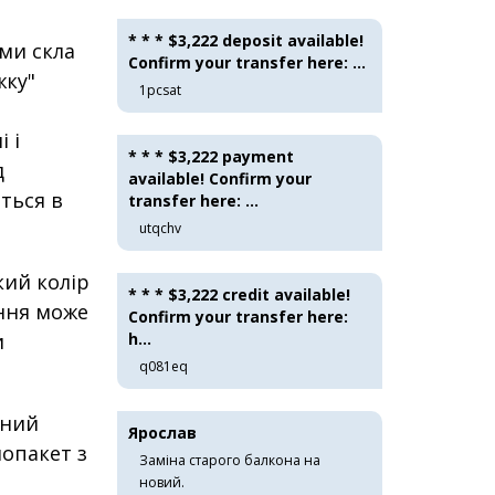
* * * $3,222 deposit available!
ми скла
Confirm your transfer here: ...
жку"
1pcsat
 і
* * * $3,222 payment
д
available! Confirm your
ться в
transfer here: ...
utqchv
кий колір
* * * $3,222 credit available!
ення може
Confirm your transfer here:
и
h...
q081eq
дний
Ярослав
лопакет з
Заміна старого балкона на
новий.