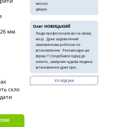
орити
якісно)
дякую)
я
Олег НОВИЦЬКИЙ
26 мм.
Люди професіонали всі на свому
місці . Дуже задоволений
замовленням роботою по
встановленню . Рекомендую цю
фірму !? Сподобався підхід до
клієнта , замірник чудова людина
встановлення дуже при...
Усі відгуки
нах
ять скло
адати
асою