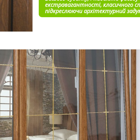
екстравагантності, класичного с
підкреслюючи архітектурний заду