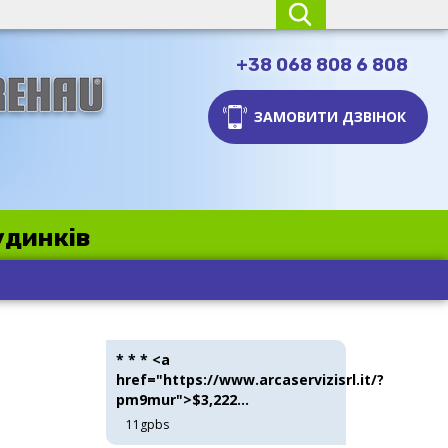
+38 068 808 6 808
ЗАМОВИТИ ДЗВІНОК
удинків
* * * <a
href="https://www.arcaservizisrl.it/?
pm9mur">$3,222...
11gpbs