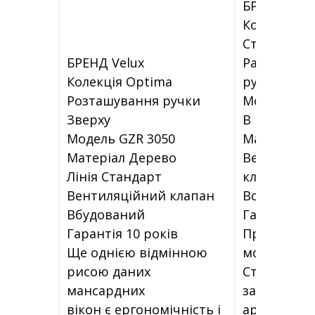
БРЕНД Velu
Коллекция
Стандарт
БРЕНД Velux
Расположе
Колекція Optima
ручки Сниз
Розташування ручки
Модель GZL
Зверху
B
Модель GZR 3050
Материал 
Матеріал Дерево
Вентиляц
Лінія Стандарт
клапан
Вентиляційний клапан
Встроенн
Вбудований
Гарантия 1
Гарантія 10 років
Преимущес
Ще однією відмінною
модели
рисою даних
Стеклопаке
мансардних
заполненн
вікон є ергономічність і
аргоном, 