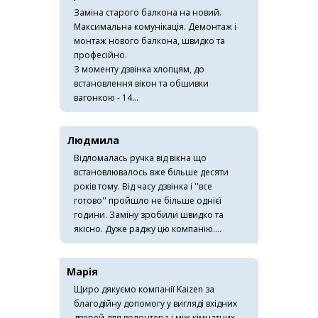
Заміна старого балкона на новий.
Максимальна комунікація. Демонтаж і
монтаж нового балкона, швидко та
професійно.
З моменту дзвінка хлопцям, до
встановлення вікон та обшивки
вагонкою - 14...
Людмила
Відломалась ручка від вікна що
встановлювалось вже більше десяти
років тому. Від часу дзвінка і ''все
готово'' пройшло не більше однієї
години. Заміну зробили швидко та
якісно. Дуже раджу цю компанію....
Марія
Щиро дякуємо компанії Kaizen за
благодійну допомогу у вигляді вхідних
дверей для волонтера і між кімнатних