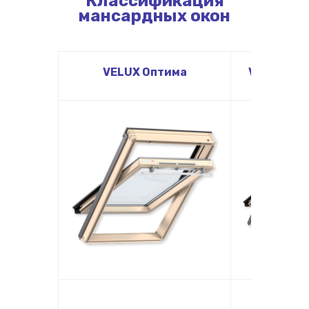
Классификация
мансардных окон
VELUX Оптима
VELUX Ст