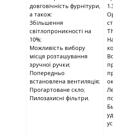
довговічність фурнітури,
1.3 W/m2K
а також:
Оригиналь
Збільшення
стильная р
світлопроникності на
ThermoTec
10%;
Надёжност
Можливість вибору
конструкц
місця розташування
Возможнос
зручної ручки;
проветрив
Попередньо
при закры
встановлена вентиляція;
окне
Прогартоване скло;
Легко мыть
Пилозахисні фільтри.
помещени
Быстрая и
удобная
установка