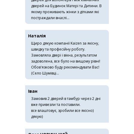
дверей на Будинок Матері та Дитини. В
якому проживають жінки з дітками які
постраждали внаслі...
Наталія
Щиро дякую компанії Kaizen за якісну,
швидку та професійну роботу.
Замовляла двері і вікна, результатом
задоволена, все було на вищому рівні!
Обов'язково буду рекомендувати Вас!
(Село Шумівці...
Іван
Замовив 2 дверей в тамбур через 2 дні
вже привезли та поставили.
все влаштовує, зробили все якісно)
дякую)